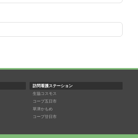
訪問看護ステーション
生協コスモス
コープ五日市
草津かもめ
コープ廿日市