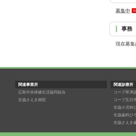
募集中
N
事務
現在募集
関連事業所
関連診療所
広島中央保健生活協同組合
コープ草津
生協さえき病院
コープ五日
生協小児科
生協歯科ひ
生協さえき