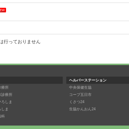
EW
は行っておりません
ヘルパーステーション
診療所
中央保健生協
市診療所
コープ五日市
ひろしま
くさつ24
ろしま
生協かんおん24
歯科