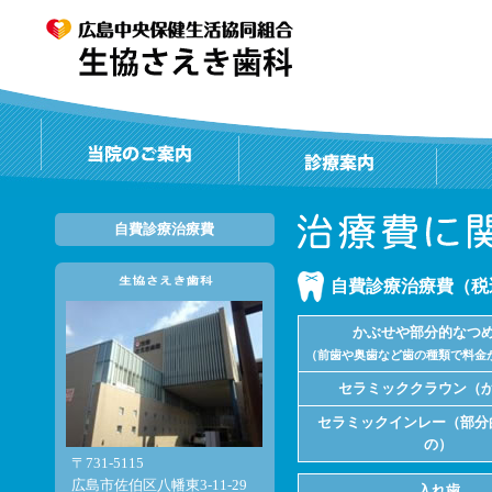
自費診療治療費
自費診療治療費（税込
かぶせや部分的なつ
（前歯や奥歯など歯の種類で料金
セラミッククラウン（
セラミックインレー（部分
の）
〒731-5115
広島市佐伯区八幡東3-11-29
入れ歯