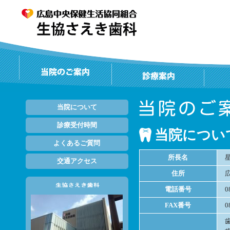
当院について
診療受付時間
当院につい
よくあるご質問
所長名
交通アクセス
住所
電話番号
0
FAX番号
0