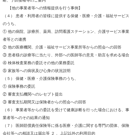
断、予防接種等のご案内
【他の事業者等への情報提供を行う事例】
（４） 患者・利用者の皆様に提供する保健・医療・介護・福祉サービス
のうち、
① 他の病院、診療所、薬局、訪問看護ステーション、介護サービス事業
者等との連携
② 他の医療機関、介護・福祉サービス事業所等からの照会への回答
③ 患者様の診療等に当たり、外部への医師等の意見・助言を求める場合
④ 検体検査業務の委託その他の業務委託
⑤ 家族等への病状及び心身の状況説明
（５） 保健・医療・介護保険事務のうち、
① 保険事務の委託
② 審査支払機関へのレセプト提出
③ 審査支払期間又は保険者からの照会への回答
（６） 事業者等からの委託を受けて健康診断を行った場合における、事
業者等へのその結果の通知
（７） 医師賠償責任保険等に係る医療・介護に関する専門の団体、保険
会社等への相談又は届出等 ２． 上記以外の利用目的