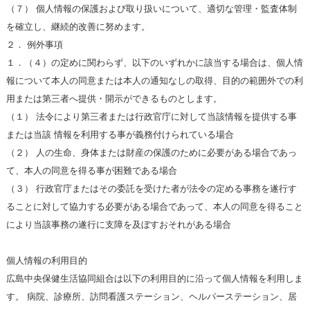
（７） 個人情報の保護および取り扱いについて、適切な管理・監査体制
を確立し、継続的改善に努めます。
２． 例外事項
１．（４）の定めに関わらず、以下のいずれかに該当する場合は、個人情
報について本人の同意または本人の通知なしの取得、目的の範囲外での利
用または第三者へ提供・開示ができるものとします。
（１） 法令により第三者または行政官庁に対して当該情報を提供する事
または当該 情報を利用する事が義務付けられている場合
（２） 人の生命、身体または財産の保護のために必要がある場合であっ
て、本人の同意を得る事が困難である場合
（３） 行政官庁またはその委託を受けた者が法令の定める事務を遂行す
ることに対して協力する必要がある場合であって、本人の同意を得ること
により当該事務の遂行に支障を及ぼすおそれがある場合
個人情報の利用目的
広島中央保健生活協同組合は以下の利用目的に沿って個人情報を利用しま
す。 病院、診療所、訪問看護ステーション、ヘルパーステーション、居